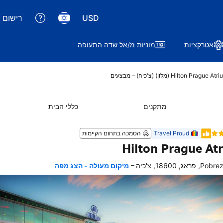
USD
רישום 
אטרקציות
מוניות מ/אל שדה התעופה
Hilton Prague At (מלון) (צ'כיה) – מבצעים
מתקנים
כללי הבית
Travel Proud
הסמכה בתחום הקיימות
Hilton Prague At
–
, פראג, 18600, צ'כיה
מיקום מעולה - הצג מפה