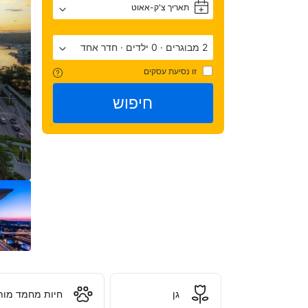
תאריך צ'ק-אאוט
+
2 מבוגרים
·
0 ילדים
·
חדר אחד
זו נסיעת עסקים
חיפוש
שלכם
גן
חיות מחמד מות