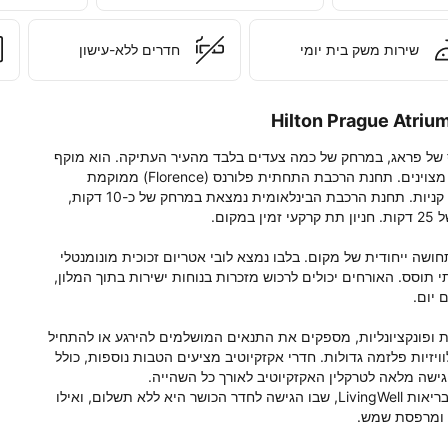
שירות משק בית יומי
חדרים ללא-עישון
מלון Hilton Prague Atrium ממוקם במרכז העיר התוסס של פראג, במרחק של כמה צעדים בלבד מהעיר העתיקה. הוא מוקף 
באתרי תרבות ובחנויות, ונהנה מקישורי תחבורה ציבורית מצוינים. תחנת הרכבת התחתית פלורנס (Florence) ממוקמת 
במרחק של 150 מטר בלבד, וניתן להגיע אליה דרך מעבר קניות. תחנת הרכבת הבינלאומית נמצאת במרחק של כ-10 דקות, 
המלון, ששופץ לאחרונה, מציע נוחות, מתקנים מעולים ותחושה ייחודית של מקום. בלבו נמצא לובי אטריום זכוכית מונומנטלי 
ומלא אור, היוצר רושם ראשוני מרשים ומהווה מרכז חברתי תוסס. האורחים יכולים לרכוש מזכרות בנוחות ישירות בתוך המלון, 
חדרים מוארים ומרווחים, שתוכננו מתוך מחשבה על נוחות ופונקציונליות, מספקים את התנאים המושלמים להירגע או להתחיל 
יום חדש. האורחים נהנים מגישה לאינטרנט אלחוטי ומטלוויזיות פלזמה גדולות. חדרי אקזקיוטיב מציעים הטבות נוספות, כולל 
לצורך הרפיה ורווחה, האורחים מוזמנים לבקר במועדון הבריאות LivingWell, שבו הגישה לחדר הכושר היא ללא תשלום, ואילו 