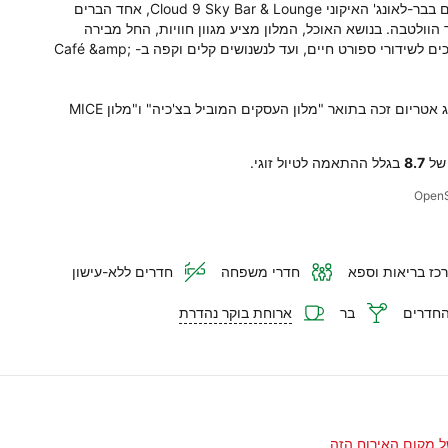
נוף פנורמי של העיר וקוקטיילים בלתי נשכחים מחכים לכם בבר-לאונג' האיקוני Cloud 9 Sky Bar & Lounge, אחד הברים 
הראשונים על גג בניין בפראג, הממוקם 40 מטר מעל נהר הוולטבה. בנושא האוכל, המלון מציע מגוון חוויות, החל מבירה 
בוטיקית ומטבח צ'כי במסעדת Hop House, הכוללת מסכים לשידורי ספורט חיים, ועד לנשנושים קלים וקפה ב-Café &amp; 
בהוקרה על השירותים המעולים שהוא מציע, הילטון פראג אטריום זכה בתואר "מלון העסקים המוביל בצ'כיה" ו"מלון MICE 
 של
8.7
בגלל ההתאמה לטיול זוגי.
כז בריאות וספא
חדרי משפחה
חדרים ללא-עישון
החדרים
בר
ארוחת בוקר נהדרת
ל מקום האירוח הזה