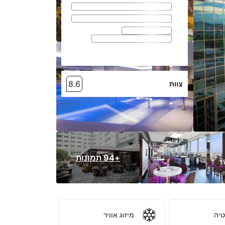
8.6
צוות
+94 תמונות
יה
מיזוג אוויר