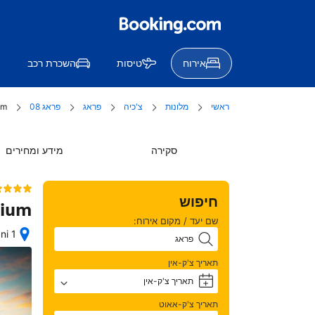
אירוח
טיסות
השכרת רכב
ראשי
מלונות
צ'כיה
פראג
פראג 08
rium
סקירה
מידע ומחירים
חיפוש
rium
שם יעד / מקום אירוח:
Pobrezni 1
תאריך צ'ק-אין
תאריך צ'ק-אין
+
תאריך צ'ק-אאוט