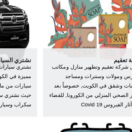
 تعقيم
نشتري السيا
شركة تعقيم وتطهير منازل ومكاتب
نشتري سيارات 
س ومولات وسنترات ومساجد
مميزة في الكو
ت وشقق في الكويت, خصوصاً بعد
سيارات من مار
 الصحي المنزلي من الكورونا, للقضاء
حيث نشتري سي
ر الفيروس Covid 19
سكراب وسيار