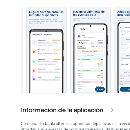
Información de la aplicación
arrow_forward
Gestionar tu bankroll en las apuestas deportivas es la ver
abordan sus apuestas de forma estratégica. Betting Mana