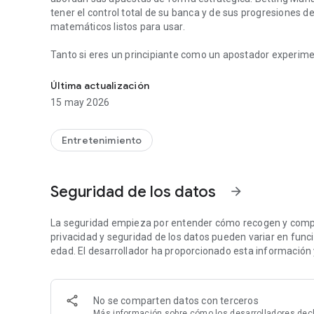
tener el control total de su banca y de sus progresiones 
matemáticos listos para usar.
Tanto si eres un principiante como un apostador experime
Gestión de bankroll para inversiones deportivas sencillas
supervisar y mejorar la gestión de tus apuestas, reduciend
Última actualización
Progresiones integradas: utiliza sistemas de stake probad
15 may 2026
Roserpina.
Entretenimiento
Seguridad de los datos
arrow_forward
La seguridad empieza por entender cómo recogen y compar
privacidad y seguridad de los datos pueden variar en función
edad. El desarrollador ha proporcionado esta información 
No se comparten datos con terceros
Más información
sobre cómo los desarrolladores dec