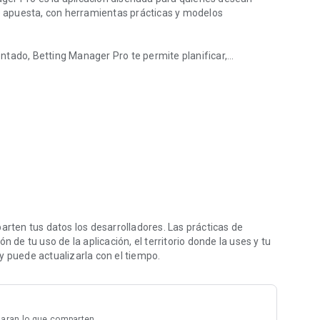
de apuesta, con herramientas prácticas y modelos
ntado, Betting Manager Pro te permite planificar,
o los riesgos de una mala gestión de bankroll.
os como Masaniello, Kelly, D'Alembert, Martingala y
ten tus datos los desarrolladores. Las prácticas de
 de tu uso de la aplicación, el territorio donde la uses y tu
y puede actualizarla con el tiempo.
laran lo que comparten