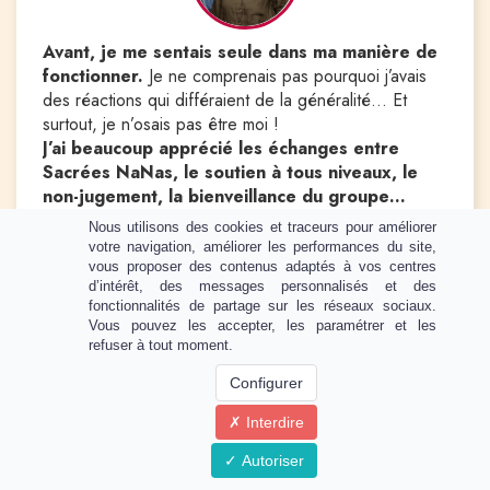
Avant, je me sentais seule dans ma manière de
fonctionner.
Je ne comprenais pas pourquoi j’avais
des réactions qui différaient de la généralité… Et
surtout, je n’osais pas être moi !
J’ai beaucoup apprécié les échanges entre
Sacrées NaNas, le soutien à tous niveaux, le
non-jugement, la bienveillance du groupe…
Ne plus se sentir seule avec ses réactions !
Nous utilisons des cookies et traceurs pour améliorer
Je ne m’attendais pas à la synergie très forte du
votre navigation, améliorer les performances du site,
groupe.
vous proposer des contenus adaptés à vos centres
d’intérêt, des messages personnalisés et des
Nous sommes toutes différentes mais en soutien les
fonctionnalités de partage sur les réseaux sociaux.
unes envers les autres, à n’importe quel moment,
Vous pouvez les accepter, les paramétrer et les
même sans se connaître.
refuser à tout moment.
Grâce à cet accompagnement, je me sens
Configurer
désormais soutenue, pas à côté de la plaque…
Simplement moi, à ma juste place dans ce monde
Interdire
avec des projets que je souhaite mener à bien !
Cela m’a permis de m’affirmer et être moi dans
Autoriser
des situations personnelles et professionnelles.