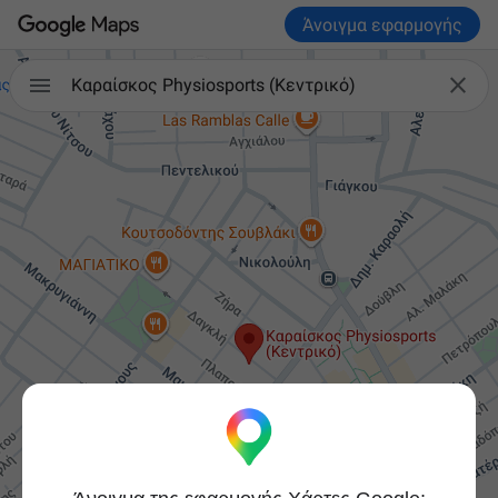
Άνοιγμα εφαρμογής


Καραίσκος Physiosports (Κεντρικό)