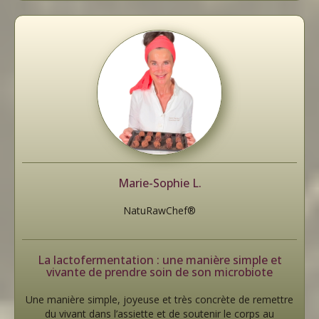
Marie-Sophie L.
NatuRawChef®
La lactofermentation : une manière simple et
vivante de prendre soin de son microbiote
Une manière simple, joyeuse et très concrète de remettre
du vivant dans l’assiette et de soutenir le corps au