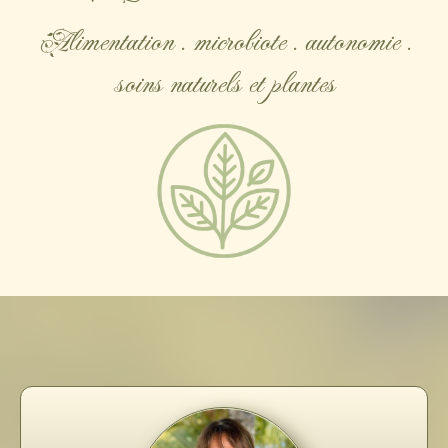
Alimentation . microbiote . autonomie .
soins naturels et plantes